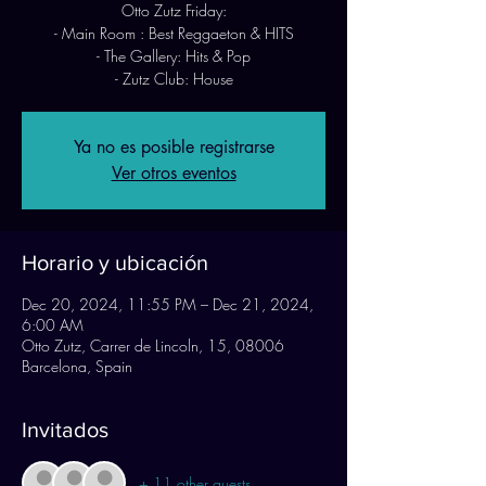
Otto Zutz Friday:
- Main Room : Best Reggaeton & HITS
- The Gallery: Hits & Pop
- Zutz Club: House
Ya no es posible registrarse
Ver otros eventos
Horario y ubicación
Dec 20, 2024, 11:55 PM – Dec 21, 2024,
6:00 AM
Otto Zutz, Carrer de Lincoln, 15, 08006
Barcelona, Spain
Invitados
+ 11 other guests