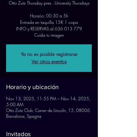
Otto Zutz Thursday pres . University Thursdays
Horario: 00:30 a 5h
Entrada en taquilla 15€ 1 copa
INFO y RESERVAS al 636 013 779
Cuida tu imagen
Ya no es posible registrarse
Ver otros eventos
Horario y ubicación
Nov 13, 2025, 11:55 PM – Nov 14, 2025,
5:00 AM
Otto Zutz Club, Carrer de Lincoln, 15, 08006
Barcelona, Spagna
Invitados