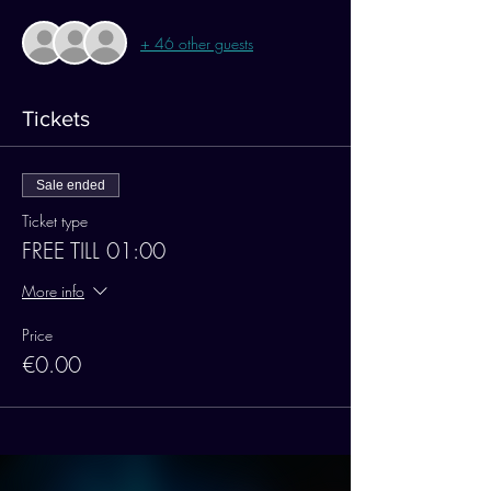
+ 46 other guests
Tickets
Sale ended
Ticket type
FREE TILL 01:00
More info
Price
€0.00