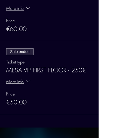
More info
Price
€60.00
Sale ended
Ticket type
MESA VIP FIRST FLOOR - 250€
More info
Price
€50.00