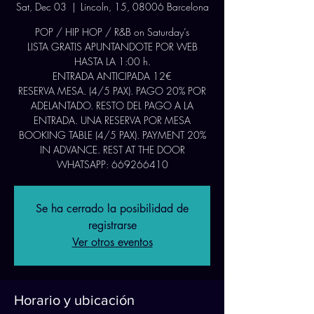
Sat, Dec 03
  |  
Lincoln, 15, 08006 Barcelona
POP / HIP HOP / R&B on Saturday’s
LISTA GRATIS APUNTANDOTE POR WEB
HASTA LA 1:00 h.
ENTRADA ANTICIPADA 12€
RESERVA MESA. (4/5 PAX). PAGO 20% POR
ADELANTADO. RESTO DEL PAGO A LA
ENTRADA. UNA RESERVA POR MESA
BOOKING TABLE (4/5 PAX). PAYMENT 20%
IN ADVANCE. REST AT THE DOOR
WHATSAPP: 669266410
Se ha cerrado la posibilidad de
registrarse
Ver otros eventos
Horario y ubicación