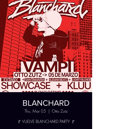
BLANCHARD
Thu, Mar 05
  |  
Otto Zutz
🚩 VUELVE BLANCHARD PARTY 🚩