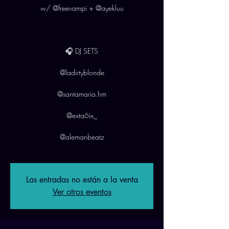
w/ @freevampi + @ayekluu
🎧 DJ SETS
@ladirtyblonde
@santamaria.hm
@exta6ix_
@alemanbeatz
Las entradas no están a la venta
Ver otros eventos