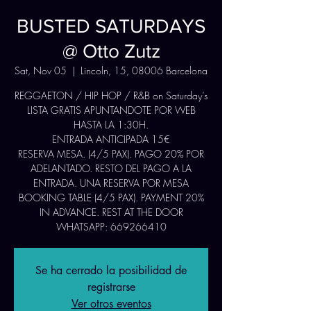
BUSTED SATURDAYS
@ Otto Zutz
Sat, Nov 05
  |  
Lincoln, 15, 08006 Barcelona
REGGAETON / HIP HOP / R&B on Saturday’s
LISTA GRATIS APUNTANDOTE POR WEB
HASTA LA 1:30H.
ENTRADA ANTICIPADA 15€
RESERVA MESA. (4/5 PAX). PAGO 20% POR
ADELANTADO. RESTO DEL PAGO A LA
ENTRADA. UNA RESERVA POR MESA
BOOKING TABLE (4/5 PAX). PAYMENT 20%
IN ADVANCE. REST AT THE DOOR
WHATSAPP: 669266410
Se ha cerrado la posibilidad de
registrarse
Ver otros eventos