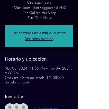
Otto Zutz Friday:
- Main Room : Best Reggaeton & HITS
- The Gallery: Hits & Pop
- Zutz Club: House
Las entradas no están a la venta
Ver otros eventos
Horario y ubicación
Nov 08, 2024, 11:55 PM – Nov 09, 2024,
6:00 AM
Otto Zutz, Carrer de Lincoln, 15, 08006
Barcelona, Spain
Invitados
+ 258 other guests