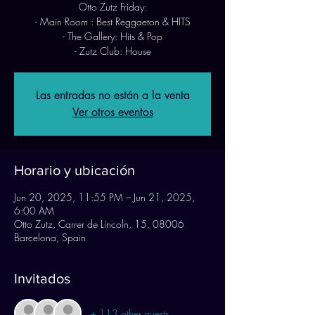
Otto Zutz Friday:
- Main Room : Best Reggaeton & HITS
- The Gallery: Hits & Pop
- Zutz Club: House
Las entradas no están a la venta
Ver otros eventos
Horario y ubicación
Jun 20, 2025, 11:55 PM – Jun 21, 2025,
6:00 AM
Otto Zutz, Carrer de Lincoln, 15, 08006
Barcelona, Spain
Invitados
+ 113 other guests