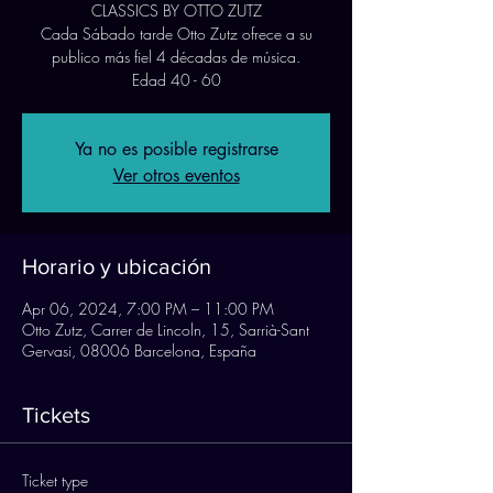
CLASSICS BY OTTO ZUTZ
Cada Sábado tarde Otto Zutz ofrece a su
publico más fiel 4 décadas de música.
Edad 40 - 60
Ya no es posible registrarse
Ver otros eventos
Horario y ubicación
Apr 06, 2024, 7:00 PM – 11:00 PM
Otto Zutz, Carrer de Lincoln, 15, Sarrià-Sant
Gervasi, 08006 Barcelona, España
Tickets
Ticket type