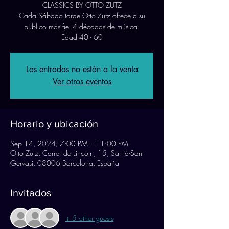
CLASSICS BY OTTO ZUTZ
Cada Sábado tarde Otto Zutz ofrece a su
publico más fiel 4 décadas de música.
Edad 40 - 60
Las entradas no están a la venta
Ver otros eventos
Horario y ubicación
Sep 14, 2024, 7:00 PM – 11:00 PM
Otto Zutz, Carrer de Lincoln, 15, Sarrià-Sant
Gervasi, 08006 Barcelona, España
Invitados
+ 5 other guests