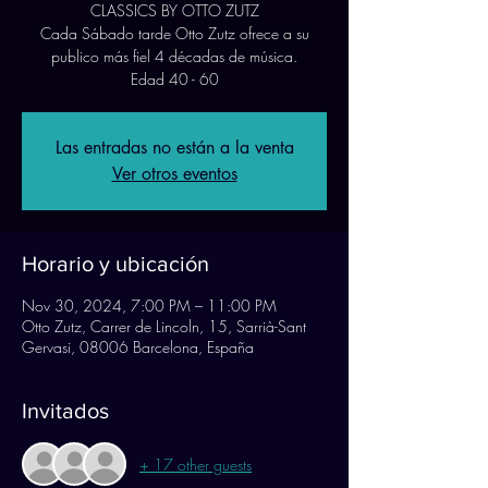
CLASSICS BY OTTO ZUTZ
Cada Sábado tarde Otto Zutz ofrece a su
publico más fiel 4 décadas de música.
Edad 40 - 60
Las entradas no están a la venta
Ver otros eventos
Horario y ubicación
Nov 30, 2024, 7:00 PM – 11:00 PM
Otto Zutz, Carrer de Lincoln, 15, Sarrià-Sant
Gervasi, 08006 Barcelona, España
Invitados
+ 17 other guests