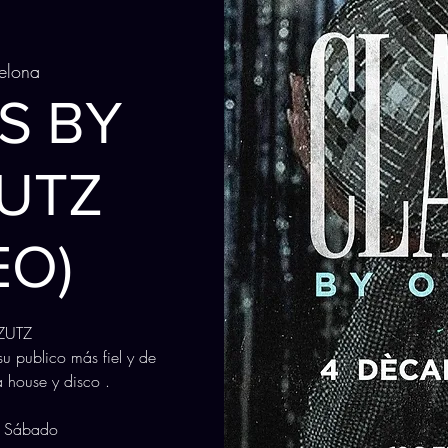
elona
S BY
UTZ
EO)
ZUTZ
u publico más fiel y de
 house y disco .
 Sábado