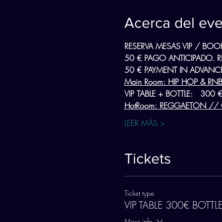
Acerca del ev
RESERVA MESAS VIP / BOOK
50 € PAGO ANTICIPADO. 
50 € PAYMENT IN ADVANCE
Main Room: HIP HOP & RN
VIP TABLE + BOTTLE:   30
HotRoom: REGGAETON // C
LEER MÁS >
Tickets
Ticket type
VIP TABLE 300€ BOTT
More info