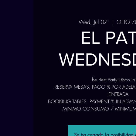
Wed, Jul 07
  |  
OTTO Z
EL PA
WEDNES
The Best Party Disco i
RESERVA MESAS. PAGO % POR ADELA
ENTRADA
BOOKING TABLES. PAYMENT % IN ADVAN
MINIMO CONSUMO / MINIMU
Se ha cerrado la posibilidad d