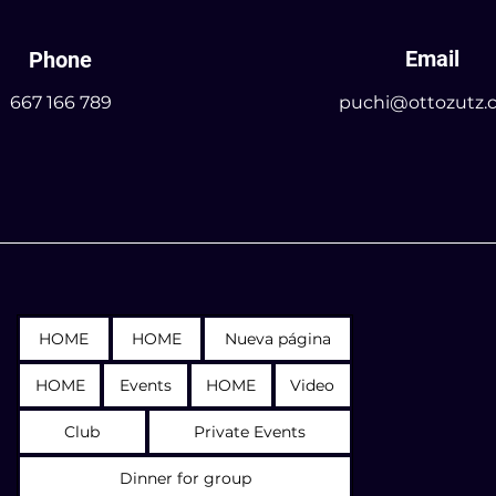
Email
Phone
667 166 789
puchi@ottozutz.
HOME
HOME
Nueva página
HOME
Events
HOME
Video
Club
Private Events
Dinner for group