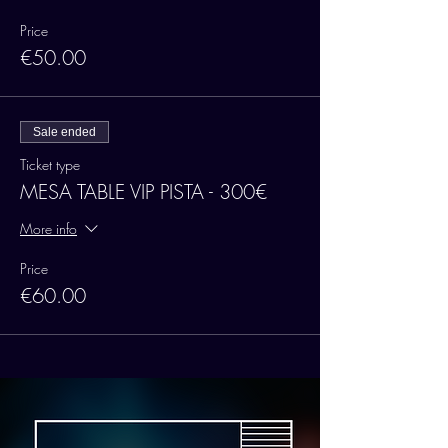
Price
€50.00
Sale ended
Ticket type
MESA TABLE VIP PISTA - 300€
More info
Price
€60.00