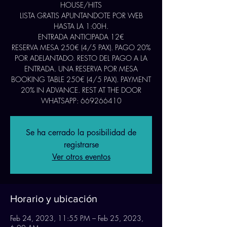
HOUSE/HITS
LISTA GRATIS APUNTANDOTE POR WEB
HASTA LA 1:00H.
ENTRADA ANTICIPADA 12€
RESERVA MESA 250€ (4/5 PAX). PAGO 20%
POR ADELANTADO. RESTO DEL PAGO A LA
ENTRADA. UNA RESERVA POR MESA
BOOKING TABLE 250€ (4/5 PAX). PAYMENT
20% IN ADVANCE. REST AT THE DOOR
WHATSAPP: 669266410
Se ha cerrado la posibilidad de
registrarse
Ver otros eventos
Horario y ubicación
Feb 24, 2023, 11:55 PM – Feb 25, 2023,