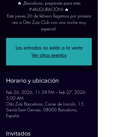
🔥 ¡Barcelona, prepárate para esta
INAUGURACIÓN! 🔥
Este jueves 26 de febrero llegamos por primera
vez a Otto Zutz Club con una noche muy
Las entradas no están a la venta
Ver otros eventos
Horario y ubicación
Feb 26, 2026, 11:59 PM – Feb 27, 2026,
5:00 AM
Otto Zutz Barcelona, Carrer de Lincoln, 15,
Sarrià-Sant Gervasi, 08006 Barcelona,
España
Invitados