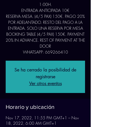
1:00H.
ENTRADA ANTICIPADA 10€
RESERVA MESA. (4/5 PAX) 150€. PAGO 20%
POR ADELANTADO. RESTO DEL PAGO A LA
ENTRADA. SOLO UNA RESERVA POR MESA
BOOKING TABLE (4/5 PAX) 150€. PAYMENT
20% IN ADVANCE. REST OF PAYMENT AT THE
DOOR
WHATSAPP: 669266410
Se ha cerrado la posibilidad de
registrarse
Ver otros eventos
Horario y ubicación
Nov 17, 2022, 11:55 PM GMT+1 – Nov
18, 2022, 6:00 AM GMT+1