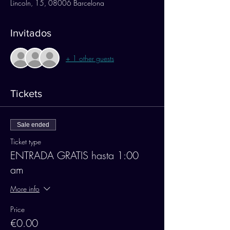
Lincoln, 15, 08006 Barcelona
Invitados
+ 1 other guests
Tickets
Sale ended
Ticket type
ENTRADA GRATIS hasta 1:00
am
More info
Price
€0.00