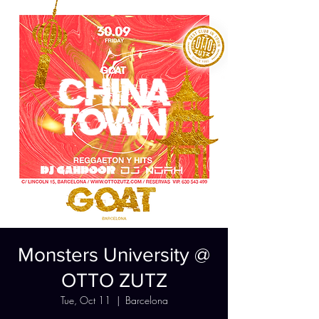
Monsters University @
OTTO ZUTZ
Tue, Oct 11
  |  
Barcelona