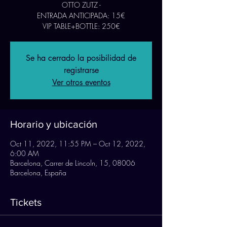
OTTO ZUTZ -
ENTRADA ANTICIPADA: 15€
VIP TABLE+BOTTLE: 250€
Se ha cerrado la posibilidad de
registrarse
Ver otros eventos
Horario y ubicación
Oct 11, 2022, 11:55 PM – Oct 12, 2022,
6:00 AM
Barcelona, Carrer de Lincoln, 15, 08006
Barcelona, España
Tickets