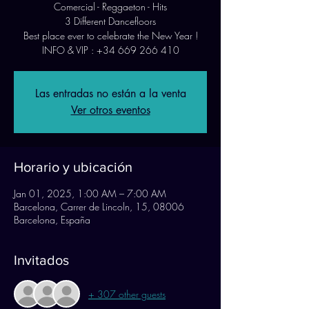
Comercial - Reggaeton - Hits
3 Different Dancefloors
Best place ever to celebrate the New Year !
Las entradas no están a la venta
Ver otros eventos
Horario y ubicación
Jan 01, 2025, 1:00 AM – 7:00 AM
Barcelona, Carrer de Lincoln, 15, 08006
Barcelona, España
Invitados
+ 307 other guests