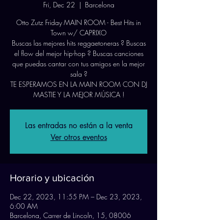
Fri, Dec 22
  |  
Barcelona
Otto Zutz Friday MAIN ROOM - Best Hits in
Town w/ CAPRIXO
Buscas las mejores hits reggaetoneras ? Buscas
el flow del mejor hip-hop ? Buscas canciones
que puedas cantar con tus amigos en la mejor
sala ?
TE ESPERAMOS EN LA MAIN ROOM CON DJ
Las entradas no están a la venta
Ver otros eventos
Horario y ubicación
Dec 22, 2023, 11:55 PM – Dec 23, 2023,
6:00 AM
Barcelona, Carrer de Lincoln, 15, 08006