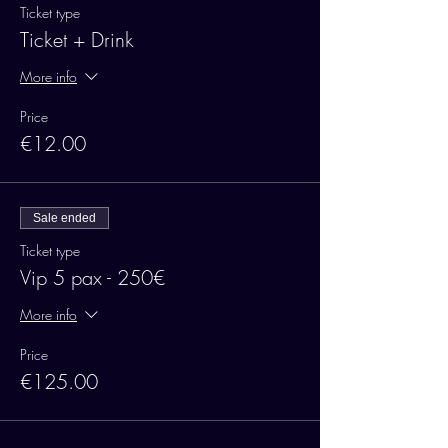
Ticket type
Ticket + Drink
More info
Price
€12.00
Sale ended
Ticket type
Vip 5 pax - 250€
More info
Price
€125.00