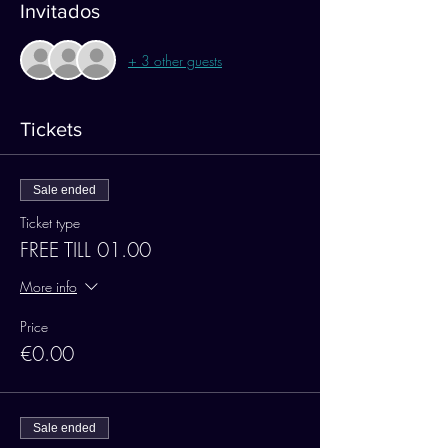
Invitados
+ 3 other guests
Tickets
Sale ended
Ticket type
FREE TILL 01.00
More info
Price
€0.00
Sale ended