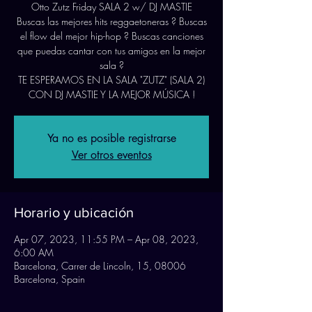
Otto Zutz Friday SALA 2 w/ DJ MASTIE
Buscas las mejores hits reggaetoneras ? Buscas
el flow del mejor hip-hop ? Buscas canciones
que puedas cantar con tus amigos en la mejor
sala ?
TE ESPERAMOS EN LA SALA "ZUTZ" (SALA 2)
Ya no es posible registrarse
Ver otros eventos
Horario y ubicación
Apr 07, 2023, 11:55 PM – Apr 08, 2023,
6:00 AM
Barcelona, Carrer de Lincoln, 15, 08006
Barcelona, Spain