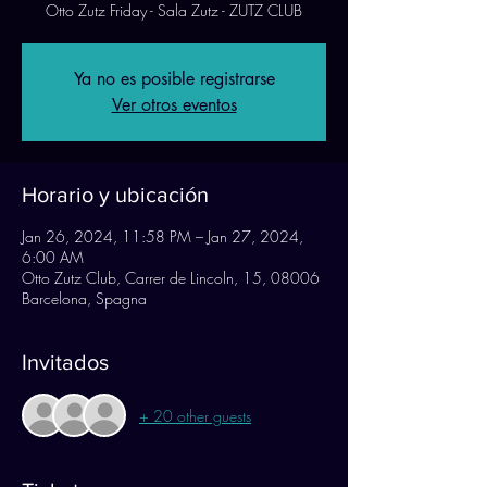
Otto Zutz Friday - Sala Zutz - ZUTZ CLUB
Ya no es posible registrarse
Ver otros eventos
Horario y ubicación
Jan 26, 2024, 11:58 PM – Jan 27, 2024,
6:00 AM
Otto Zutz Club, Carrer de Lincoln, 15, 08006
Barcelona, Spagna
Invitados
+ 20 other guests