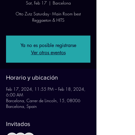
Sat, Feb 17
  |  
Barcelona
Otto Zutz Saturday - Main Room best
Reggaeton & HITS
Ya no es posible registrarse
Ver otros eventos
Horario y ubicación
Feb 17, 2024, 11:55 PM – Feb 18, 2024,
6:00 AM
Barcelona, Carrer de Lincoln, 15, 08006
Barcelona, Spain
Invitados