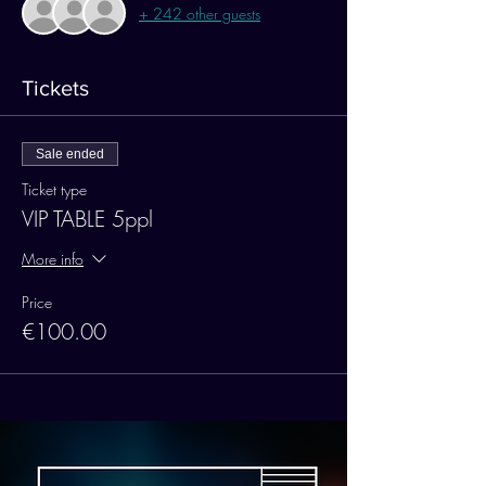
+ 242 other guests
Tickets
Sale ended
Ticket type
VIP TABLE 5ppl
More info
Price
€100.00