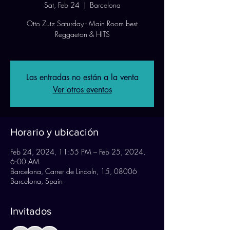
Sat, Feb 24
  |  
Barcelona
Otto Zutz Saturday - Main Room best
Reggaeton & HITS
Las entradas no están a la venta
Ver otros eventos
Horario y ubicación
Feb 24, 2024, 11:55 PM – Feb 25, 2024,
6:00 AM
Barcelona, Carrer de Lincoln, 15, 08006
Barcelona, Spain
Invitados