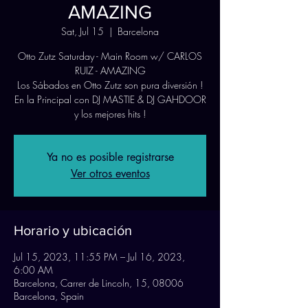
AMAZING
Sat, Jul 15
  |  
Barcelona
Otto Zutz Saturday - Main Room w/ CARLOS
RUIZ - AMAZING
Los Sábados en Otto Zutz son pura diversión !
En la Principal con DJ MASTIE & DJ GAHDOOR
Ya no es posible registrarse
Ver otros eventos
Horario y ubicación
Jul 15, 2023, 11:55 PM – Jul 16, 2023,
6:00 AM
Barcelona, Carrer de Lincoln, 15, 08006
Barcelona, Spain