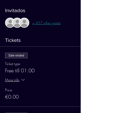
Invitados
+ 457 other guests
Tickets
Sale ended
Ticket type
Free till 01.00
More info
Price
€0.00