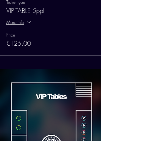
Ticket type
VIP TABLE 5ppl
More info
Price
€125.00