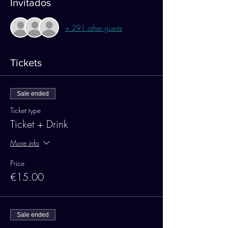
Invitados
+ 291 other guests
Tickets
Sale ended
Ticket type
Ticket + Drink
More info
Price
€15.00
Sale ended