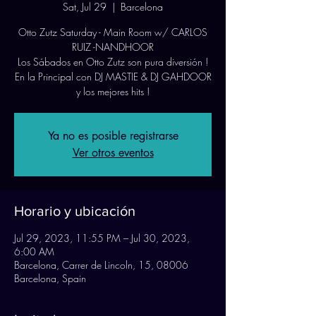
Sat, Jul 29
  |  
Barcelona
Otto Zutz Saturday - Main Room w/ CARLOS
RUIZ -NANDHOOR
Los Sábados en Otto Zutz son pura diversión !
En la Principal con DJ MASTIE & DJ GAHDOOR
Ya no es posible registrarse
Ver otros eventos
Horario y ubicación
Jul 29, 2023, 11:55 PM – Jul 30, 2023,
6:00 AM
Barcelona, Carrer de Lincoln, 15, 08006
Barcelona, Spain