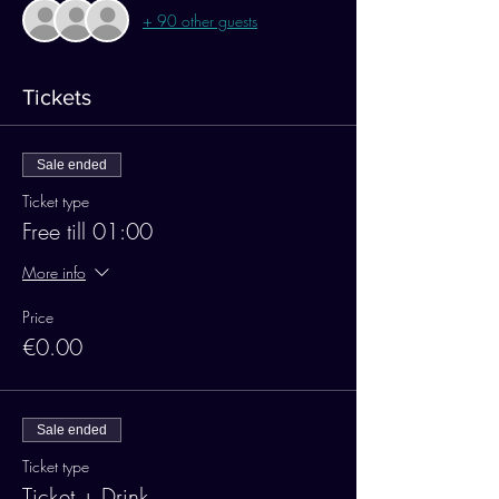
+ 90 other guests
Tickets
Sale ended
Ticket type
Free till 01:00
More info
Price
€0.00
Sale ended
Ticket type
Ticket + Drink