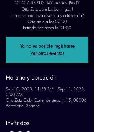
OTTO ZUTZ SUNDAY - ASIAN PARTY
Otto Zutz abre los domingos !
Buscas a una fiesta divertida y entretenida?
Otto abre a las 00:00
Entrada free hasta la 01:00
Ya no es posible registrarse
Ver otros eventos
Horario y ubicación
Sep 10, 2023, 11:58 PM – Sep 11, 2023,
6:00 AM
Otto Zutz Club, Carrer de Lincoln, 15, 08006
Barcelona, Spagna
Invitados