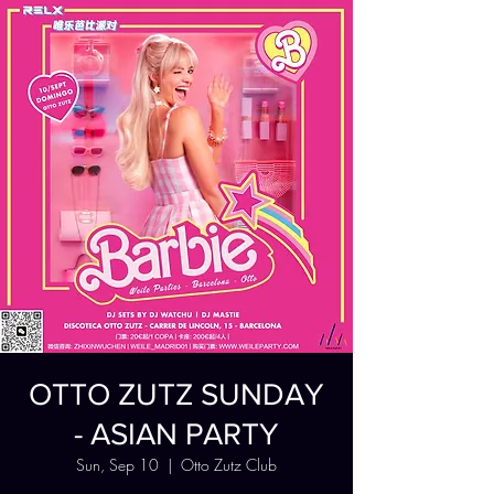
OTTO ZUTZ SUNDAY
- ASIAN PARTY
Sun, Sep 10
  |  
Otto Zutz Club