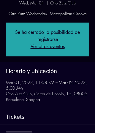
Wed, Mar 01
  |  
Otto Zutz Club
Otto Zutz Wednesday - Metropolitan Groove
Se ha cerrado la posibilidad de
registrarse
Ver otros eventos
Horario y ubicación
Mar 01, 2023, 11:58 PM – Mar 02, 2023,
5:00 AM
Otto Zutz Club, Carrer de Lincoln, 15, 08006
Barcelona, Spagna
Tickets