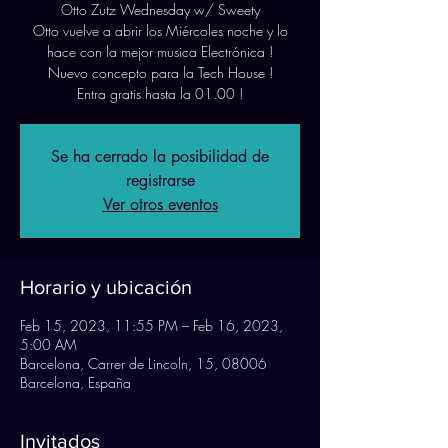
Otto Zutz Wednesday w/ Sweety
Otto vuelve a abrir los Miércoles noche y lo
hace con la mejor musica Electrónica !
Nuevo concepto para la Tech House !
Entra gratis hasta la 01.00 !
Se ha cerrado la posibilidad de
registrarse
Ver otros eventos
Horario y ubicación
Feb 15, 2023, 11:55 PM – Feb 16, 2023,
5:00 AM
Barcelona, Carrer de Lincoln, 15, 08006
Barcelona, España
Invitados