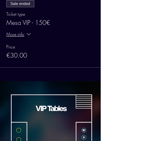
Sale ended
Ticket type
Mesa VIP - 150€
More info
Price
€30.00