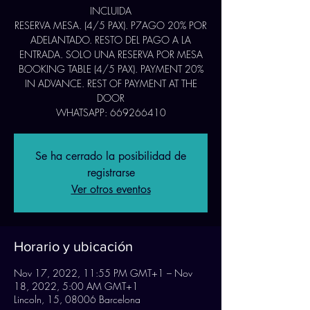
INCLUIDA
RESERVA MESA. (4/5 PAX). P7AGO 20% POR
ADELANTADO. RESTO DEL PAGO A LA
ENTRADA. SOLO UNA RESERVA POR MESA
BOOKING TABLE (4/5 PAX). PAYMENT 20%
IN ADVANCE. REST OF PAYMENT AT THE
DOOR
WHATSAPP: 669266410
Se ha cerrado la posibilidad de
registrarse
Ver otros eventos
Horario y ubicación
Nov 17, 2022, 11:55 PM GMT+1 – Nov
18, 2022, 5:00 AM GMT+1
Lincoln, 15, 08006 Barcelona