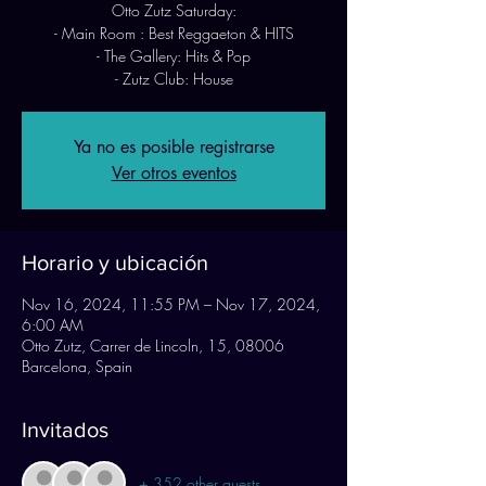
Otto Zutz Saturday:
- Main Room : Best Reggaeton & HITS
- The Gallery: Hits & Pop
- Zutz Club: House
Ya no es posible registrarse
Ver otros eventos
Horario y ubicación
Nov 16, 2024, 11:55 PM – Nov 17, 2024,
6:00 AM
Otto Zutz, Carrer de Lincoln, 15, 08006
Barcelona, Spain
Invitados
+ 352 other guests