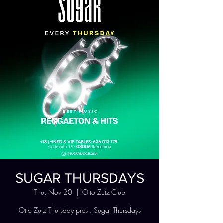
SUGAR THURSDAYS
Thu, Nov 20
  |  
Otto Zutz Club
Otto Zutz Thursday pres . Sugar Thursdays