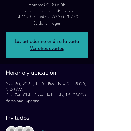
Horario: 00:30 a 5h
Entrada en taquilla 15€ 1 copa
INFO y RESERVAS al 636 013 779
Cuida tu imagen
Las entradas no están a la venta
Ver otros eventos
Horario y ubicación
Nov 20, 2025, 11:55 PM – Nov 21, 2025,
5:00 AM
Otto Zutz Club, Carrer de Lincoln, 15, 08006
Barcelona, Spagna
Invitados