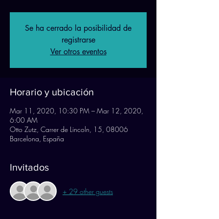
Se ha cerrado la posibilidad de
registrarse
Ver otros eventos
Horario y ubicación
Mar 11, 2020, 10:30 PM – Mar 12, 2020,
6:00 AM
Otto Zutz, Carrer de Lincoln, 15, 08006
Barcelona, España
Invitados
+ 29 other guests