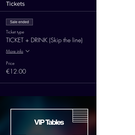
Tickets
Sale ended
Ticket type
TICKET + DRINK (Skip the line)
More info
Price
€12.00